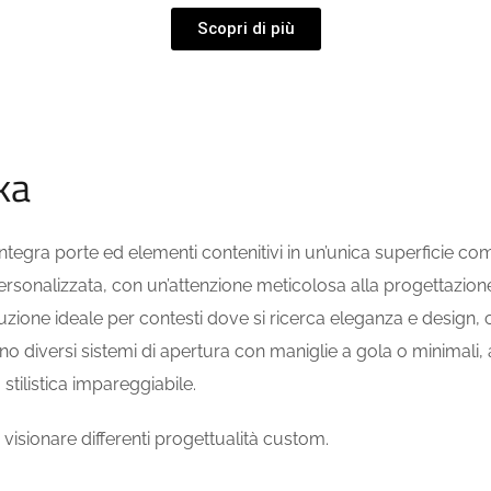
Scopri di più
ka
ntegra porte ed elementi contenitivi in un’unica superficie co
personalizzata, con un’attenzione meticolosa alla progettazione 
oluzione ideale per contesti dove si ricerca eleganza e design,
rono diversi sistemi di apertura con maniglie a gola o minima
ilistica impareggiabile.
visionare differenti progettualità custom.