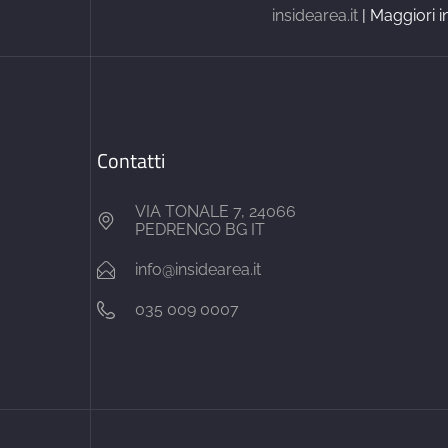
insidearea.it
| Maggiori i
Contatti
VIA TONALE 7, 24066
PEDRENGO BG IT
info@insidearea.it
035 009 0007