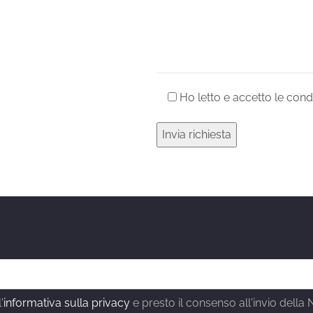
Ho letto e accetto le condi
'
informativa sulla privacy
e presto il consenso all'invio della 