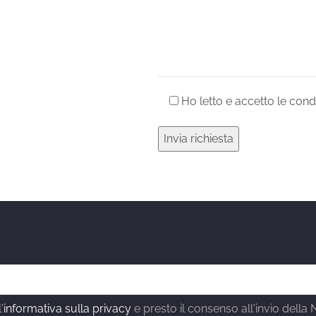
Ho letto e accetto le condi
'
informativa sulla privacy
e presto il consenso all'invio della 