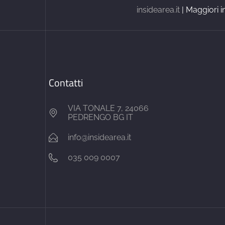
insidearea.it
| Maggiori i
Contatti
VIA TONALE 7, 24066
PEDRENGO BG IT
info@insidearea.it
035 009 0007